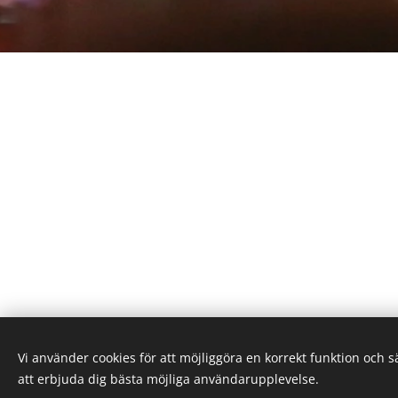
Vi använder cookies för att möjliggöra en korrekt funktion och 
att erbjuda dig bästa möjliga användarupplevelse.
Denna hemsid