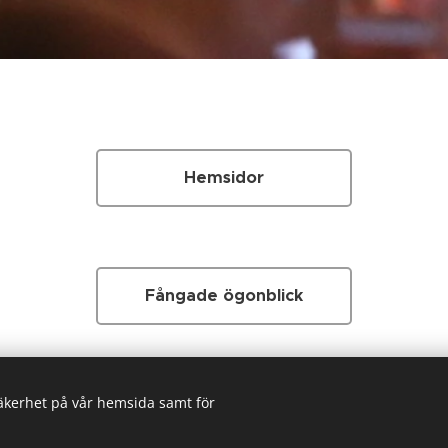
Hemsidor
Fångade ögonblick
säkerhet på vår hemsida samt för
Om mig
an är skapad via Webnode.
Skapa din egna
gratis hemsida idag!